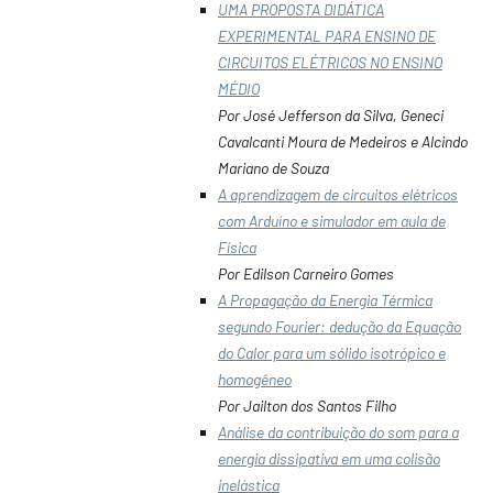
UMA PROPOSTA DIDÁTICA
EXPERIMENTAL PARA ENSINO DE
CIRCUITOS ELÉTRICOS NO ENSINO
MÉDIO
Por José Jefferson da Silva, Geneci
Cavalcanti Moura de Medeiros e Alcindo
Mariano de Souza
A aprendizagem de circuitos elétricos
com Arduíno e simulador em aula de
Física
Por Edilson Carneiro Gomes
A Propagação da Energia Térmica
segundo Fourier: dedução da Equação
do Calor para um sólido isotrópico e
homogêneo
Por Jailton dos Santos Filho
Análise da contribuição do som para a
energia dissipativa em uma colisão
inelástica