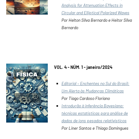
Analysis for Attenuation Effects in
Circular and Elliptical Polarized Waves
Por Helton Silva Bernardo e Heitor Silva
Bernardo
VOL. 4 - NÚM. 1 - janeiro/2024
Editorial – Enchentes no Sul do Brasil:
Um Alerta às Mudanças Climáticas
Por Tiago Cardoso Floriano
Introdução à inferência Bayesiana:
técnicas estatísticas para análise de
dados de íons pesados relativísticos
Por Liner Santos e Thiago Domingues