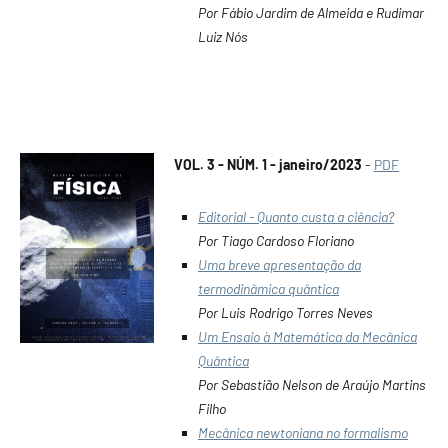
Por Fábio Jardim de Almeida e Rudimar
Luiz Nós
VOL. 3 - NÚM. 1 - janeiro/2023
-
PDF
Editorial - Quanto custa a ciência?
Por Tiago Cardoso Floriano
Uma breve apresentação da
termodinâmica quântica
Por Luis Rodrigo Torres Neves
Um Ensaio à Matemática da Mecânica
Quântica
Por Sebastião Nelson de Araújo Martins
Filho
Mecânica newtoniana no formalismo