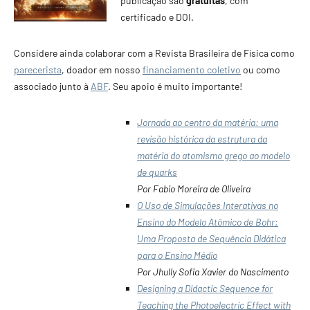
publicação são
gratuitas
, com
certificado e DOI.
Considere ainda colaborar com a Revista Brasileira de Física como
parecerista
, doador em nosso
financiamento coletivo
ou como
associado junto à
ABF
. Seu apoio é muito importante!
Jornada ao centro da matéria: uma
revisão histórica da estrutura da
matéria do atomismo grego ao modelo
de quarks
Por Fabio Moreira de Oliveira
O Uso de Simulações Interativas no
Ensino do Modelo Atômico de Bohr:
Uma Proposta de Sequência Didática
para o Ensino Médio
Por Jhully Sofia Xavier do Nascimento
Designing a Didactic Sequence for
Teaching the Photoelectric Effect with