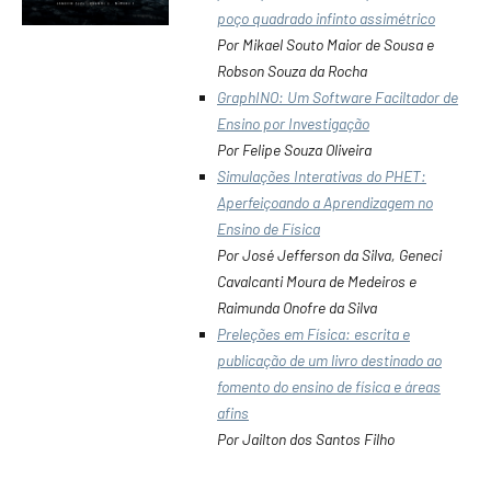
poço quadrado infinto assimétrico
Por Mikael Souto Maior de Sousa e
Robson Souza da Rocha
GraphINO: Um Software Faciltador de
Ensino por Investigação
Por Felipe Souza Oliveira
Simulações Interativas do PHET:
Aperfeiçoando a Aprendizagem no
Ensino de Física
Por José Jefferson da Silva, Geneci
Cavalcanti Moura de Medeiros e
Raimunda Onofre da Silva
Preleções em Física: escrita e
publicação de um livro destinado ao
fomento do ensino de física e áreas
afins
Por Jailton dos Santos Filho