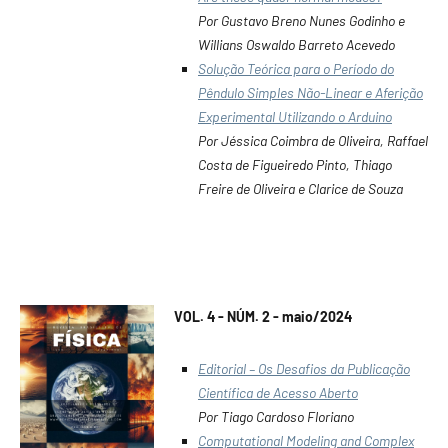
Por Gustavo Breno Nunes Godinho e
Willians Oswaldo Barreto Acevedo
Solução Teórica para o Período do
Pêndulo Simples Não-Linear e Aferição
Experimental Utilizando o Arduino
Por Jéssica Coimbra de Oliveira, Raffael
Costa de Figueiredo Pinto, Thiago
Freire de Oliveira e Clarice de Souza
VOL. 4 - NÚM. 2 - maio/2024
Editorial – Os Desafios da Publicação
Científica de Acesso Aberto
Por Tiago Cardoso Floriano
Computational Modeling and Complex