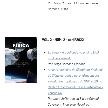
Por Tiago Cardoso Floriano e Jamile
Carolina Justo
VOL. 2 - NÚM. 2 - abril/2022
Editorial - A qualidade no ensino EAD
público e privado
Por Tiago Cardoso Floriano
As contribuições da Olimpíada Nacional
de Ciências para a aprendizagem dos
estudantes: aplicação da ONC 2020 no
Centro Educacional Crescer Interativo –
Touros RN
Por José Jefferson da Silva e Geneci
Cavalcanti Moura de Medeiros