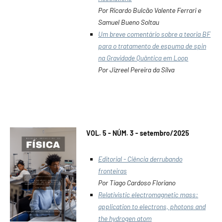
Por Ricardo Bulcão Valente Ferrari e
Samuel Bueno Soltau
Um breve comentário sobre a teoria BF
para o tratamento de espuma de spin
na Gravidade Quântica em Loop
Por Jizreel Pereira da Silva
VOL. 5 - NÚM. 3 - setembro/2025
Editorial - Ciência derrubando
fronteiras
Por Tiago Cardoso Floriano
Relativistic electromagnetic mass:
application to electrons, photons and
the hydrogen atom