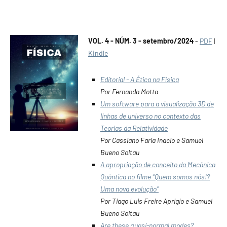
VOL. 4 - NÚM. 3 - setembro/2024
-
PDF
|
Kindle
Editorial - A Ética na Física
Por Fernanda Motta
Um software para a visualização 3D de
linhas de universo no contexto das
Teorias da Relatividade
Por Cassiano Faria Inacio e Samuel
Bueno Soltau
A apropriação de conceito da Mecânica
Quântica no filme “Quem somos nós!?
Uma nova evolução”
Por Tiago Luis Freire Aprigio e Samuel
Bueno Soltau
Are these quasi-normal modes?