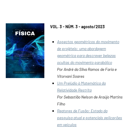
VOL. 3 - NÚM. 3 - agosto/2023
Aspectos geométricos do movimento
de projéteis: uma abordagem
geométrica para descrever belezas
ocultas do movimento parabólico
Por André da Silva Ramos de Faria e
Vitorvani Soares
Um Prelúdio à Matemática da
Relatividade Restrita
Por Sebastião Nelson de Araújo Martins
Filho
Reatores de Fusão: Estado da
pesquisa atual e potenciais aplicações
em veículos