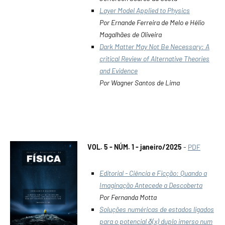
Layer Model Applied to Physics
Por Ernande Ferreira de Melo e Hélio
Magalhães de Oliveira
Dark Matter May Not Be Necessary: A
critical Review of Alternative Theories
and Evidence
Por Wagner Santos de Lima
VOL. 5 - NÚM. 1 - janeiro/2025
-
PDF
Editorial - Ciência e Ficção: Quando a
Imaginação Antecede a Descoberta
Por Fernanda Motta
Soluções numéricas de estados ligados
para o potencial δ(x) duplo imerso num