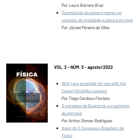
Por Lauro Barreto Braz
Quantização do espaço-tempo no
contexto da gravidade quântica em loop
Por Jizreel Pereira da Silva
VOL. 2 - NÚM. 3 - agosto/2022
NEA-type asteroids for use with the
Comet Hitchhike concept
Por Tiago Cardoso Floriano
O paradoxo de Bootstrap e o aumento
da entropia
Por Arthur Gomes Rodrigues
Anais do II Congresso Brasileiro de
Física