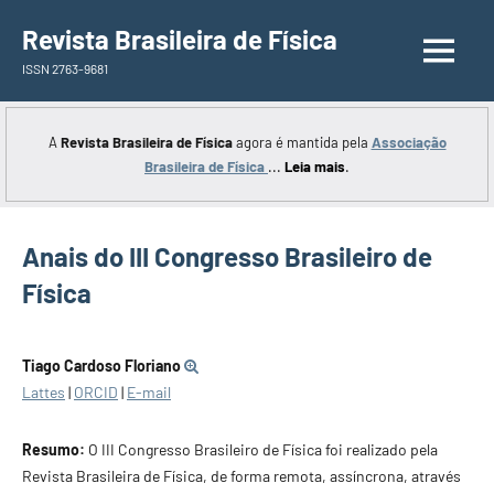
Saltar
Revista Brasileira de Física
para
ISSN 2763-9681
o
conteúdo
A
Revista Brasileira de Física
agora é mantida pela
Associação
Brasileira de Física
...
Leia mais
.
Anais do III Congresso Brasileiro de
Física
Tiago Cardoso Floriano
Lattes
|
ORCID
|
E-mail
Resumo:
O III Congresso Brasileiro de Física foi realizado pela
Revista Brasileira de Física, de forma remota, assíncrona, através