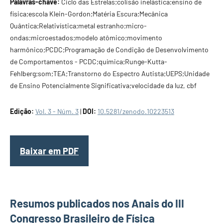
Palavras-chave:
Ciclo das Estrelas;colisão inelástica;ensino de
física;escola Klein-Gordon;Matéria Escura;Mecânica
Quântica;Relativística;metal estranho;micro-
ondas;microestados;modelo atômico;movimento
harmônico;PCDC;Programação de Condição de Desenvolvimento
de Comportamentos - PCDC;química;Runge-Kutta-
Fehlberg;som;TEA;Transtorno do Espectro Autista;UEPS;Unidade
de Ensino Potencialmente Significativa;velocidade da luz, cbf
Edição:
Vol. 3 - Núm. 3
|
DOI:
10.5281/zenodo.10223513
Baixar em PDF
Resumos publicados nos Anais do III
Congresso Brasileiro de Física