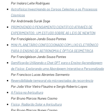
Por Inaiara Leite Rodrigues
Astrofísica Investigando os Corpos Celestes e os Processos
Cósmicos
Por Andrômeda Surak Doge
PROMOVENDO O PENSAMENTO CIENTÍFICO ATRAVÉS DE
EXPERIMENTOS: UM ESTUDO SOBRE AS LEIS DE NEWTON
Por Francigleison Jando Sousa Pontes
MINI PLANETÁRIO CONFECCIONADO COM LIXO ELETRÔNICO
PARA O ENSINO DE ASTRONOMIA E ÓPTICA GEOMÉTRICA
Por Francigleison Jando Sousa Pontes
Gamificação Utilizando o Chat GPT para o Ensino-Aprendizagem
de Física: Explorando uma Abordagem Interativa e Personalizada
Por Francisco Lucas Abrantes Sarmento
Reversibilidade temporal via microestados de recorrência
Por João Vitor Vieira Flauzino e Sergio Roberto Lopes
A Física na Agricultura
Por Bruno Marcos Nunes Cosmo
Física, Radiação Solar e Agricultura
Por Bruno Marcos Nunes Cosmo