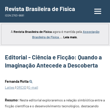
Saltar
Revista Brasileira de Física
para
ISSN 2763-9681
o
conteúdo
A
Revista Brasileira de Física
agora é mantida pela
Associação
Brasileira de Física
...
Leia mais
.
Editorial - Ciência e Ficção: Quando a
Imaginação Antecede a Descoberta
Fernanda Motta
Lattes
|
ORCID
|
E-mail
Resumo:
Neste editorial exploraremos a relação simbiótica entre a
ficção científica e o desenvolvimento tecnológico, destacando