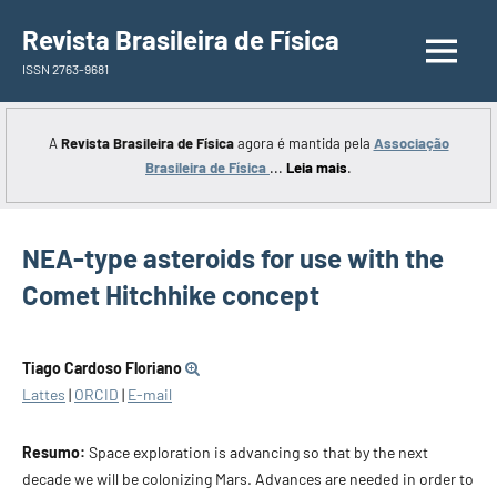
Saltar
Revista Brasileira de Física
para
ISSN 2763-9681
o
conteúdo
A
Revista Brasileira de Física
agora é mantida pela
Associação
Brasileira de Física
...
Leia mais
.
NEA-type asteroids for use with the
Comet Hitchhike concept
Tiago Cardoso Floriano
Lattes
|
ORCID
|
E-mail
Resumo:
Space exploration is advancing so that by the next
decade we will be colonizing Mars. Advances are needed in order to