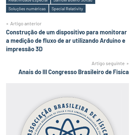
Soluções numéricas
Special Relativity
Artigo anterior
Navegação
Construção de um dispositivo para monitorar
a medição de fluxo de ar utilizando Arduino e
de
impressão 3D
artigos
Artigo seguinte
Anais do III Congresso Brasileiro de Física