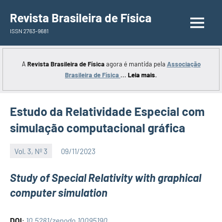
Saltar
Revista Brasileira de Física
para
ISSN 2763-9681
o
conteúdo
A
Revista Brasileira de Física
agora é mantida pela
Associação
Brasileira de Física
...
Leia mais
.
Estudo da Relatividade Especial com
simulação computacional gráfica
Vol. 3, Nº 3
09/11/2023
Editor
Study of Special Relativity with graphical
computer simulation
DOI
:
10.5281/zenodo.10095190