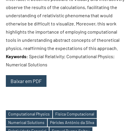
observe the results of the calculations, facilitating the
understanding of relativistic phenomena that would
otherwise be difficult to visualize. Moreover, this work
highlights the importance of employing computational
tools in understanding abstract concepts of theoretical
physics, reaffirming the expectations of this approach.
Keywords:
Special Relativity; Computational Physics;
Numerical Solutions
Baixar em PDF
Computational Physics
Física Computacional
Numerical Solutions
Péricles Antônio da Silva
Etiquetas
Relatividade Especial
Samuel Bueno Soltau