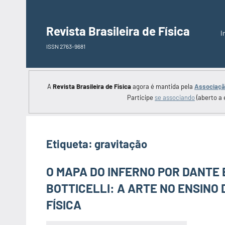
Saltar
para
Revista Brasileira de Física
I
o
ISSN 2763-9681
conteúdo
A
Revista Brasileira de Física
agora é mantida pela
Associação
Participe
se associando
(aberto a 
Etiqueta:
gravitação
O MAPA DO INFERNO POR DANTE 
BOTTICELLI: A ARTE NO ENSINO 
FÍSICA