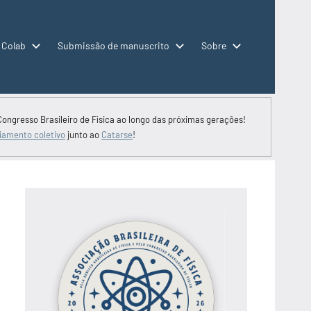
 Colab
Submissão de manuscrito
Sobre
Congresso Brasileiro de Física ao longo das próximas gerações!
iamento coletivo
junto ao
Catarse
!