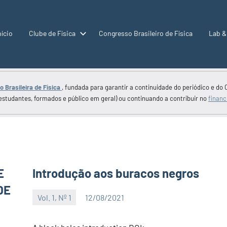
nício
Clube de Física
Congresso Brasileiro de Física
Lab &
 Brasileira de Física
, fundada para garantir a continuidade do periódico e do 
estudantes, formados e público em geral) ou continuando a contribuir no
financ
E
Introdução aos buracos negros
DE
Vol. 1, Nº 1
12/08/2021
Editor