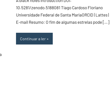
A black holes introduction DOI:
10.5281/zenodo.5188081 Tiago Cardoso Floriano
Universidade Federal de Santa MariaORCID | Lattes |
E-mail Resumo: O fim de algumas estrelas pode […]
Continuar a ler
a