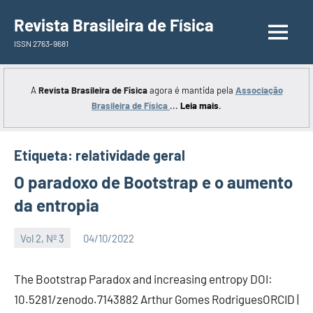
Saltar
Revista Brasileira de Física
para
ISSN 2763-9681
o
conteúdo
A
Revista Brasileira de Física
agora é mantida pela
Associação
Brasileira de Física
...
Leia mais
.
Etiqueta:
relatividade geral
O paradoxo de Bootstrap e o aumento
da entropia
Vol 2, Nº 3
04/10/2022
Editor
The Bootstrap Paradox and increasing entropy DOI:
10.5281/zenodo.7143882 Arthur Gomes RodriguesORCID |