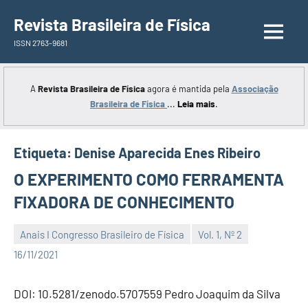
Saltar
Revista Brasileira de Física
para
ISSN 2763-9681
o
conteúdo
A
Revista Brasileira de Física
agora é mantida pela
Associação
Brasileira de Física
...
Leia mais
.
Etiqueta:
Denise Aparecida Enes Ribeiro
O EXPERIMENTO COMO FERRAMENTA
FIXADORA DE CONHECIMENTO
Anais I Congresso Brasileiro de Física
Vol. 1, Nº 2
Editor
16/11/2021
DOI: 10.5281/zenodo.5707559 Pedro Joaquim da Silva