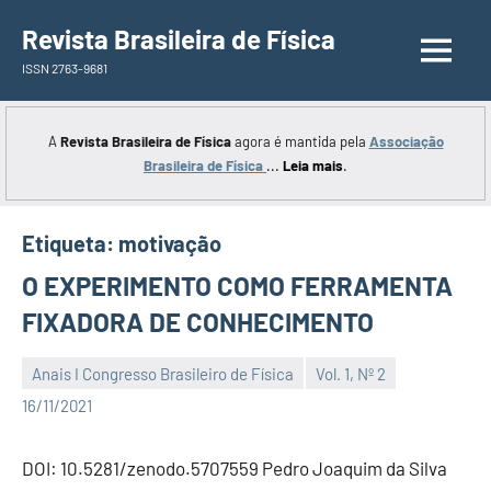
Saltar
Revista Brasileira de Física
para
ISSN 2763-9681
o
conteúdo
A
Revista Brasileira de Física
agora é mantida pela
Associação
Brasileira de Física
...
Leia mais
.
Etiqueta:
motivação
O EXPERIMENTO COMO FERRAMENTA
FIXADORA DE CONHECIMENTO
Anais I Congresso Brasileiro de Física
Vol. 1, Nº 2
Editor
16/11/2021
DOI: 10.5281/zenodo.5707559 Pedro Joaquim da Silva