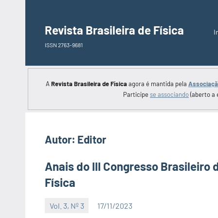
Saltar
para
Revista Brasileira de Física
I
o
ISSN 2763-9681
conteúdo
A
Revista Brasileira de Física
agora é mantida pela
Associação
Participe
se associando
(aberto a 
Autor:
Editor
Anais do III Congresso Brasileiro 
Física
Vol. 3, Nº 3
17/11/2023
Editor