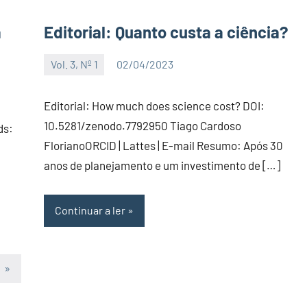
a
Editorial: Quanto custa a ciência?
Vol. 3, Nº 1
02/04/2023
Editor
Editorial: How much does science cost? DOI:
10.5281/zenodo.7792950 Tiago Cardoso
ds:
FlorianoORCID | Lattes | E-mail Resumo: Após 30
anos de planejamento e um investimento de […]
Continuar a ler
Artigos
»
seguintes