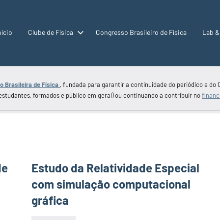
nício
Clube de Física
Congresso Brasileiro de Física
Lab &
 Brasileira de Física
, fundada para garantir a continuidade do periódico e do 
estudantes, formados e público em geral) ou continuando a contribuir no
financ
de
Estudo da Relatividade Especial
com simulação computacional
gráfica