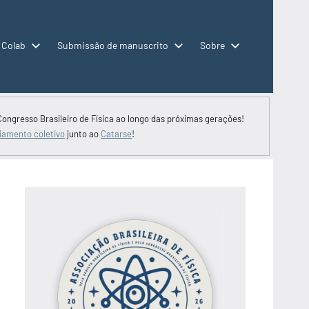
 Colab
Submissão de manuscrito
Sobre
Congresso Brasileiro de Física ao longo das próximas gerações!
iamento coletivo
junto ao
Catarse
!