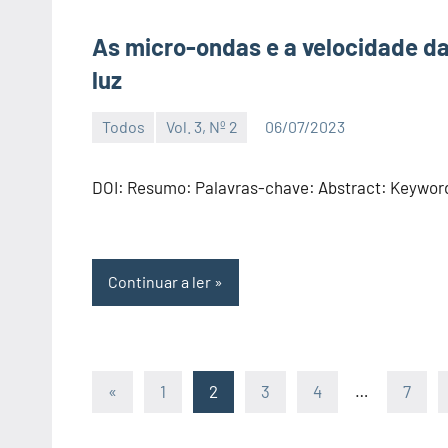
As micro-ondas e a velocidade d
luz
Todos
Vol. 3, Nº 2
06/07/2023
Editor
DOI: Resumo: Palavras-chave: Abstract: Keywor
Continuar a ler
«
Artigos
1
2
3
4
…
7
Navegação
anteriores