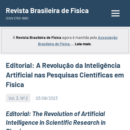
Saltar
Revista Brasileira de Física
para
ISSN 2763-9681
o
conteúdo
A
Revista Brasileira de Física
agora é mantida pela
Associação
Brasileira de Física
...
Leia mais
.
Editorial: A Revolução da Inteligência
Artificial nas Pesquisas Científicas em
Física
Vol. 3, Nº 2
03/08/2023
Editor
Editorial: The Revolution of Artificial
Intelligence in Scientific Research in