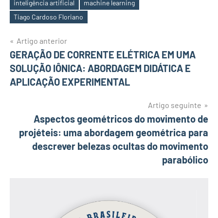
inteligência artificial
machine learning
Etiquetas
Tiago Cardoso Floriano
Artigo anterior
Navegação
GERAÇÃO DE CORRENTE ELÉTRICA EM UMA
SOLUÇÃO IÔNICA: ABORDAGEM DIDÁTICA E
de
APLICAÇÃO EXPERIMENTAL
artigos
Artigo seguinte
Aspectos geométricos do movimento de
projéteis: uma abordagem geométrica para
descrever belezas ocultas do movimento
parabólico