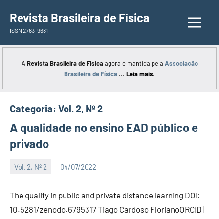
Saltar
Revista Brasileira de Física
para
ISSN 2763-9681
o
conteúdo
A
Revista Brasileira de Física
agora é mantida pela
Associação
Brasileira de Física
...
Leia mais
.
Categoria:
Vol. 2, Nº 2
A qualidade no ensino EAD público e
privado
Vol. 2, Nº 2
04/07/2022
Editor
The quality in public and private distance learning DOI:
10.5281/zenodo.6795317 Tiago Cardoso FlorianoORCID |