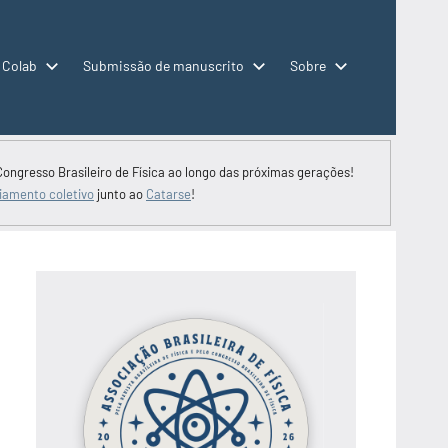
 Colab
Submissão de manuscrito
Sobre
Congresso Brasileiro de Física ao longo das próximas gerações!
iamento coletivo
junto ao
Catarse
!