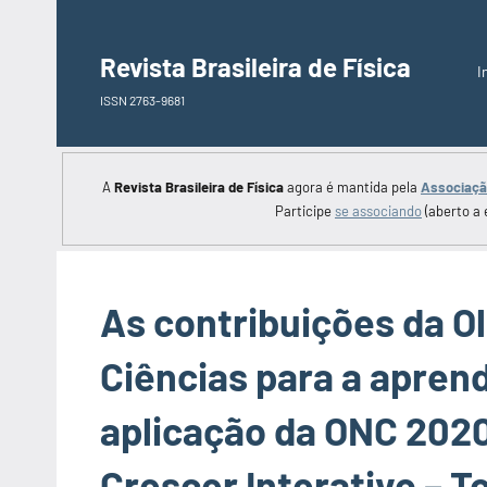
Saltar
para
Revista Brasileira de Física
I
o
ISSN 2763-9681
conteúdo
A
Revista Brasileira de Física
agora é mantida pela
Associação
Participe
se associando
(aberto a 
As contribuições da O
Ciências para a apren
aplicação da ONC 202
Crescer Interativo – T