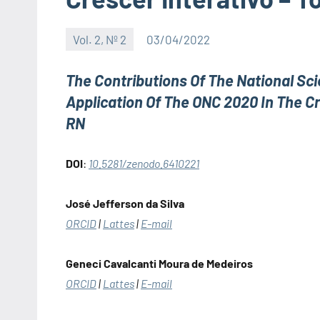
Vol. 2, Nº 2
03/04/2022
Editor
The Contributions Of The National Sc
Application Of The ONC 2020 In The Cr
RN
DOI
:
10.5281/zenodo.6410221
José Jefferson da Silva
ORCID
|
Lattes
|
E-mail
Geneci Cavalcanti Moura de Medeiros
ORCID
|
Lattes
|
E-mail