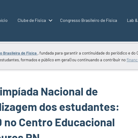
nício
Clube de Física
Congresso Brasileiro de Física
Lab &
 Brasileira de Física
, fundada para garantir a continuidade do periódico e do 
estudantes, formados e público em geral) ou continuando a contribuir no
financ
limpíada Nacional de
dizagem dos estudantes:
0 no Centro Educacional
ouros RN