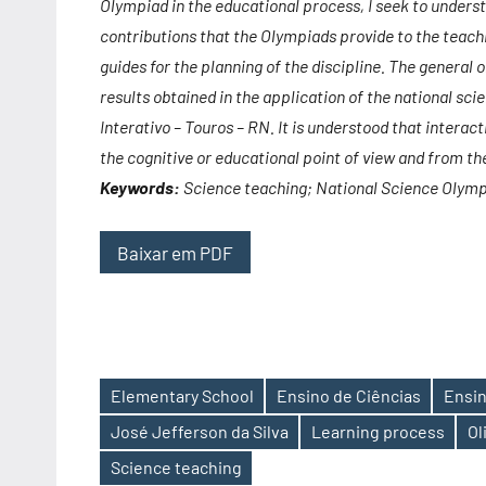
Olympiad in the educational process, I seek to unders
contributions that the Olympiads provide to the teachi
guides for the planning of the discipline. The general 
results obtained in the application of the national s
Interativo – Touros – RN. It is understood that interac
the cognitive or educational point of view and from th
Keywords:
Science teaching; National Science Olymp
Baixar em PDF
Elementary School
Ensino de Ciências
Ensin
José Jefferson da Silva
Learning process
Ol
Etiquetas
Science teaching