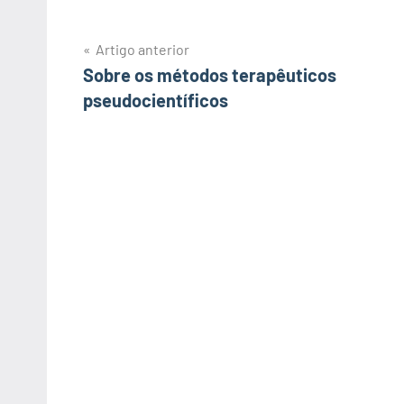
Artigo anterior
Navegação
Sobre os métodos terapêuticos
pseudocientíficos
de
artigos