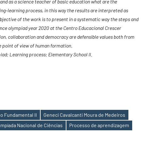
tand as a science teacher of basic education what are the
ng-learning process, in this way the results are interpreted as
objective of the work is to present in a systematic way the steps and
cience olympiad year 2020 at the Centro Educacional Crescer
tion, collaboration and democracy are defensible values ​​both from
e point of view of human formation.
iad; Learning process; Elementary School II.
o Fundamental II
Geneci Cavalcanti Moura de Medeiros
impíada Nacional de Ciências
Processo de aprendizagem