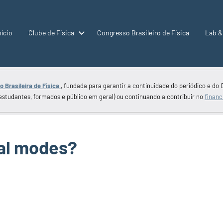
nício
Clube de Física
Congresso Brasileiro de Física
Lab &
 Brasileira de Física
, fundada para garantir a continuidade do periódico e do 
estudantes, formados e público em geral) ou continuando a contribuir no
financ
al modes?