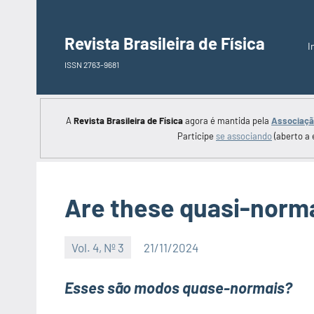
Saltar
para
Revista Brasileira de Física
I
o
ISSN 2763-9681
conteúdo
A
Revista Brasileira de Física
agora é mantida pela
Associação
Participe
se associando
(aberto a 
Are these quasi-norm
Vol. 4, Nº 3
21/11/2024
Editor
Esses são modos quase-normais?