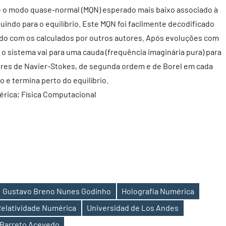
 o modo quase-normal (MQN) esperado mais baixo associado à
uindo para o equilíbrio. Este MQN foi facilmente decodificado
do com os calculados por outros autores. Após evoluções com
o sistema vai para uma cauda (frequência imaginária pura) para
tores de Navier-Stokes, de segunda ordem e de Borel em cada
 e termina perto do equilíbrio.
rica; Física Computacional
Gustavo Breno Nunes Godinho
Holografia Numérica
elatividade Numérica
Universidad de Los Andes
 Barreto Acevedo