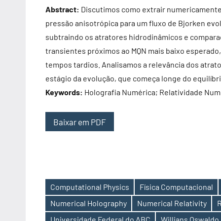
Abstract:
Discutimos como extrair numericamente
pressão anisotrópica para um fluxo de Bjorken evol
subtraindo os atratores hidrodinâmicos e compara
transientes próximos ao MQN mais baixo esperado, 
tempos tardios. Analisamos a relevância dos atra
estágio da evolução, que começa longe do equilíbrio
Keywords:
Holografia Numérica; Relatividade Numé
Baixar em PDF
Computational Physics
Física Computacional
Numerical Holography
Numerical Relativity
R
Etiquetas
Universidade Federal do ABC
Willians Oswaldo