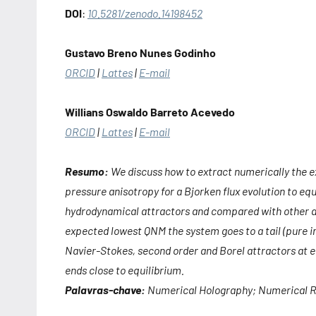
DOI
:
10.5281/zenodo.14198452
Gustavo Breno Nunes Godinho
ORCID
|
Lattes
|
E-mail
Willians Oswaldo Barreto Acevedo
ORCID
|
Lattes
|
E-mail
Resumo:
We discuss how to extract numerically the 
pressure anisotropy for a Bjorken flux evolution to eq
hydrodynamical attractors and compared with other aut
expected lowest QNM the system goes to a tail (pure i
Navier-Stokes, second order and Borel attractors at e
ends close to equilibrium.
Palavras-chave:
Numerical Holography; Numerical Re