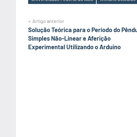
Artigo anterior
Navegação
Solução Teórica para o Período do Pênd
Simples Não-Linear e Aferição
de
Experimental Utilizando o Arduino
artigos