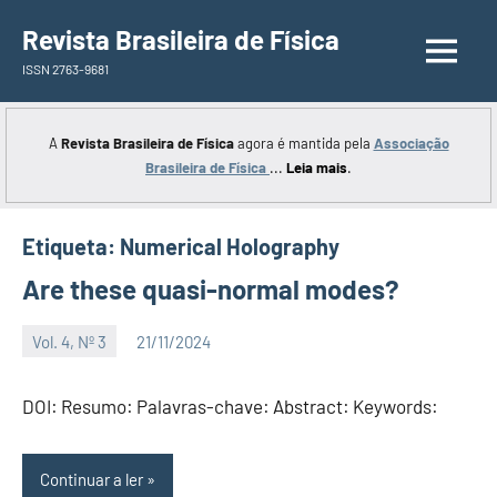
Saltar
Revista Brasileira de Física
para
ISSN 2763-9681
o
conteúdo
A
Revista Brasileira de Física
agora é mantida pela
Associação
Brasileira de Física
...
Leia mais
.
Etiqueta:
Numerical Holography
Are these quasi-normal modes?
Vol. 4, Nº 3
21/11/2024
Editor
DOI: Resumo: Palavras-chave: Abstract: Keywords:
Continuar a ler