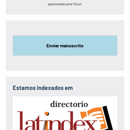
apaixonadas pela Física!
Enviar manuscrito
Estamos indexados em