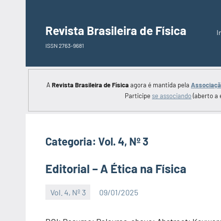
Saltar
para
Revista Brasileira de Física
I
o
ISSN 2763-9681
conteúdo
A
Revista Brasileira de Física
agora é mantida pela
Associação
Participe
se associando
(aberto a 
Categoria:
Vol. 4, Nº 3
Editorial – A Ética na Física
Vol. 4, Nº 3
09/01/2025
Editor