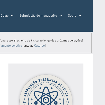
 Colab
Submissão de manuscrito
Sobre
Congresso Brasileiro de Física ao longo das próximas gerações!
iamento coletivo
junto ao
Catarse
!