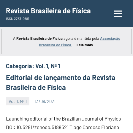
Saltar
Revista Brasileira de Física
para
ISSN 2763-9681
o
conteúdo
A
Revista Brasileira de Física
agora é mantida pela
Associação
Brasileira de Física
...
Leia mais
.
Categoria:
Vol. 1, Nº 1
Editorial de lançamento da Revista
Brasileira de Física
Vol. 1, Nº 1
13/08/2021
Editor
Sem
comentários
Launching editorial of the Brazilian Journal of Physics
DOI: 10.5281/zenodo.5188521 Tiago Cardoso Floriano