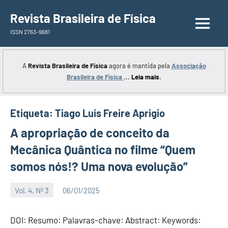
Saltar
Revista Brasileira de Física
para
ISSN 2763-9681
o
conteúdo
A
Revista Brasileira de Física
agora é mantida pela
Associação
Brasileira de Física
...
Leia mais
.
Etiqueta:
Tiago Luis Freire Aprigio
A apropriação de conceito da
Mecânica Quântica no filme “Quem
somos nós!? Uma nova evolução”
Vol. 4, Nº 3
06/01/2025
Editor
DOI: Resumo: Palavras-chave: Abstract: Keywords: