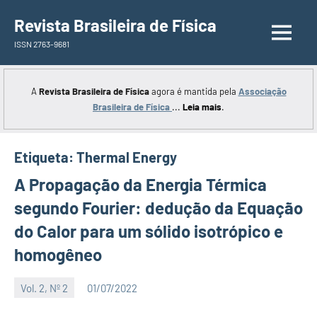
Saltar
Revista Brasileira de Física
para
ISSN 2763-9681
o
conteúdo
A
Revista Brasileira de Física
agora é mantida pela
Associação
Brasileira de Física
...
Leia mais
.
Etiqueta:
Thermal Energy
A Propagação da Energia Térmica
segundo Fourier: dedução da Equação
do Calor para um sólido isotrópico e
homogêneo
Vol. 2, Nº 2
01/07/2022
Editor