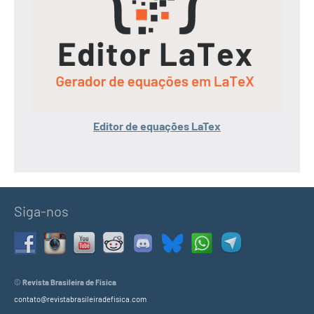
Editor de equações LaTex
Siga-nos
©
Revista Brasileira de Física
contato@revistabrasileiradefisica.com