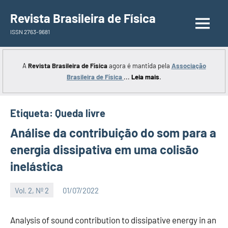
Saltar
Revista Brasileira de Física
para
ISSN 2763-9681
o
conteúdo
A
Revista Brasileira de Física
agora é mantida pela
Associação
Brasileira de Física
...
Leia mais
.
Etiqueta:
Queda livre
Análise da contribuição do som para a
energia dissipativa em uma colisão
inelástica
Vol. 2, Nº 2
01/07/2022
Editor
Analysis of sound contribution to dissipative energy in an