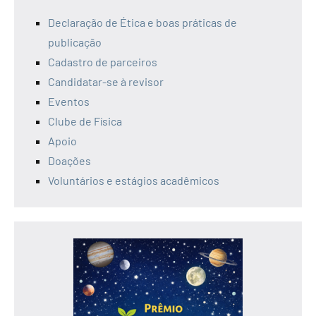
Declaração de Ética e boas práticas de
publicação
Cadastro de parceiros
Candidatar-se à revisor
Eventos
Clube de Física
Apoio
Doações
Voluntários e estágios acadêmicos