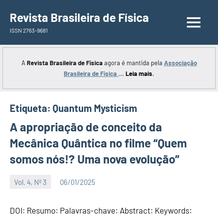
Saltar
Revista Brasileira de Física
para
ISSN 2763-9681
o
conteúdo
A
Revista Brasileira de Física
agora é mantida pela
Associação
Brasileira de Física
...
Leia mais
.
Etiqueta:
Quantum Mysticism
A apropriação de conceito da
Mecânica Quântica no filme “Quem
somos nós!? Uma nova evolução”
Vol. 4, Nº 3
06/01/2025
Editor
DOI: Resumo: Palavras-chave: Abstract: Keywords: