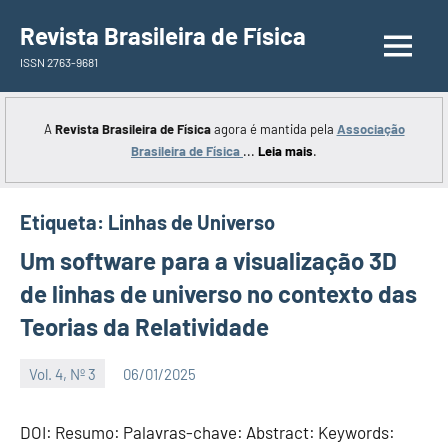
Saltar
Revista Brasileira de Física
para
ISSN 2763-9681
o
conteúdo
A
Revista Brasileira de Física
agora é mantida pela
Associação
Brasileira de Física
...
Leia mais
.
Etiqueta:
Linhas de Universo
Um software para a visualização 3D
de linhas de universo no contexto das
Teorias da Relatividade
Vol. 4, Nº 3
06/01/2025
Editor
DOI: Resumo: Palavras-chave: Abstract: Keywords: