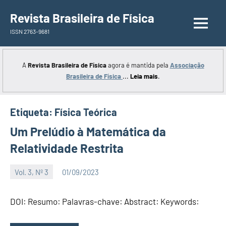
Saltar
Revista Brasileira de Física
para
ISSN 2763-9681
o
conteúdo
A
Revista Brasileira de Física
agora é mantida pela
Associação
Brasileira de Física
...
Leia mais
.
Etiqueta:
Física Teórica
Um Prelúdio à Matemática da
Relatividade Restrita
Vol. 3, Nº 3
01/09/2023
Editor
DOI: Resumo: Palavras-chave: Abstract: Keywords: