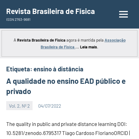
Saltar
Revista Brasileira de Física
para
ISSN 2763-9681
o
conteúdo
A
Revista Brasileira de Física
agora é mantida pela
Associação
Brasileira de Física
...
Leia mais
.
Etiqueta:
ensino à distância
A qualidade no ensino EAD público e
privado
Vol. 2, Nº 2
04/07/2022
Editor
The quality in public and private distance learning DOI:
10.5281/zenodo.6795317 Tiago Cardoso FlorianoORCID |