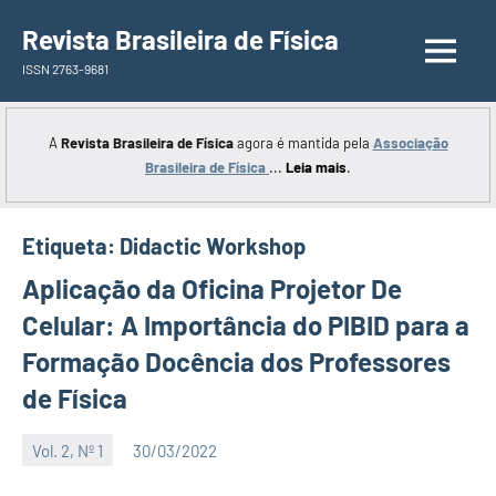
Saltar
Revista Brasileira de Física
para
ISSN 2763-9681
o
conteúdo
A
Revista Brasileira de Física
agora é mantida pela
Associação
Brasileira de Física
...
Leia mais
.
Etiqueta:
Didactic Workshop
Aplicação da Oficina Projetor De
Celular: A Importância do PIBID para a
Formação Docência dos Professores
de Física
Vol. 2, Nº 1
30/03/2022
Editor