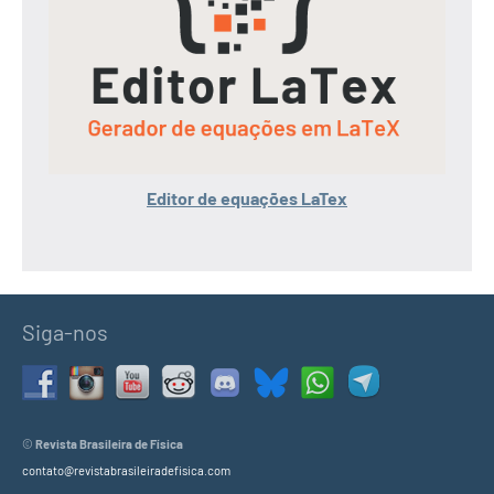
Editor de equações LaTex
Siga-nos
©
Revista Brasileira de Física
contato@revistabrasileiradefisica.com