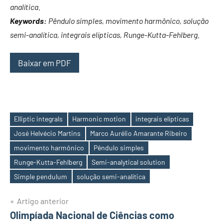
analítica.
Keywords:
Pêndulo simples, movimento harmônico, solução
semi-analítica, integrais elípticas, Runge-Kutta-Fehlberg.
Baixar em PDF
Elliptic integrals
Harmonic motion
integrais elípticas
José Helvécio Martins
Marco Aurélio Amarante Ribeiro
movimento harmônico
Pêndulo simples
Etiquetas
Runge-Kutta-Fehlberg
Semi-analytical solution
Simple pendulum
solução semi-analítica
Artigo anterior
Navegação
Olimpíada Nacional de Ciências como