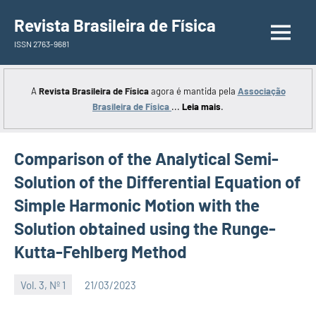
Saltar
Revista Brasileira de Física
para
ISSN 2763-9681
o
conteúdo
A
Revista Brasileira de Física
agora é mantida pela
Associação
Brasileira de Física
...
Leia mais
.
Comparison of the Analytical Semi-
Solution of the Differential Equation of
Simple Harmonic Motion with the
Solution obtained using the Runge-
Kutta-Fehlberg Method
Vol. 3, Nº 1
21/03/2023
Editor