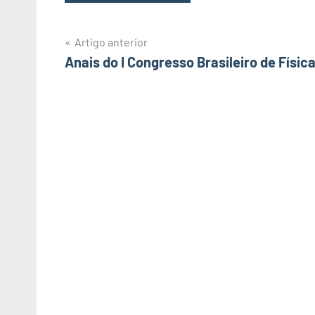
Artigo anterior
Navegação
Anais do I Congresso Brasileiro de Físic
de
artigos