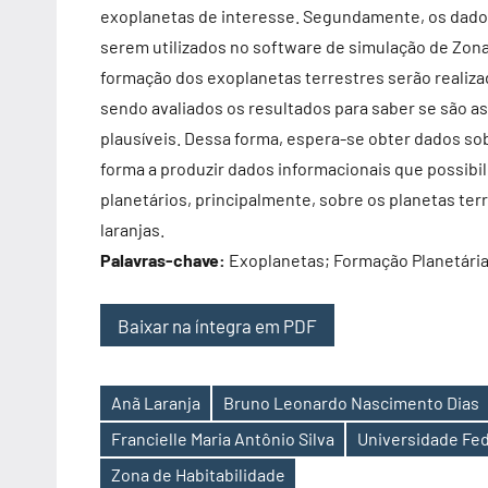
exoplanetas de interesse. Segundamente, os dados
serem utilizados no software de simulação de Zona
formação dos exoplanetas terrestres serão realiz
sendo avaliados os resultados para saber se são a
plausíveis. Dessa forma, espera-se obter dados so
forma a produzir dados informacionais que possib
planetários, principalmente, sobre os planetas ter
laranjas.
Palavras-chave:
Exoplanetas; Formação Planetária;
Baixar na íntegra em PDF
Anã Laranja
Bruno Leonardo Nascimento Dias
Francielle Maria Antônio Silva
Universidade Fed
Etiquetas
Zona de Habitabilidade