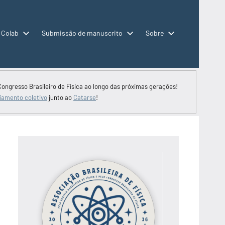
 Colab
Submissão de manuscrito
Sobre
Congresso Brasileiro de Física ao longo das próximas gerações!
iamento coletivo
junto ao
Catarse
!