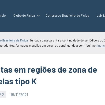
nício
Clube de Física
Congresso Brasileiro de Física
Lab &
 Brasileira de Física
, fundada para garantir a continuidade do periódico e do 
estudantes, formados e público em geral) ou continuando a contribuir no
financ
tas em regiões de zona de
elas tipo K
º 2
16/11/2021