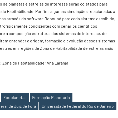
 de planetas e estrelas de interesse serão coletados para
 de Habitabilidade. Por fim, algumas simulações relacionadas a
adas através do software Rebound para cada sistema escolhido,
strofisicamente condizentes com cenários científicos
bre a composição estrutural dos sistemas de interesse, de
ilitem entender a origem, formação e evolução desses sistemas
restres em regiões de Zona de Habitabilidade de estrelas anãs
 Zona de Habitabilidade; Anã Laranja
Exoplanetas
Formação Planetária
eral de Juiz de Fora
Universidade Federal do Rio de Janeiro