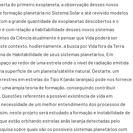
berta do primeiro exoplaneta, a observação desses novos
e formação planetária no Sistema Solar e até revivido modelos
Com a grande quantidade de exoplanetas descobertos e o
 é com relação a habitabilidade desses novos sistemas
antes da Ciência atualmente é pensar que Vida poderá ser
ste contexto, hodiernamente, a busca por Vida fora da Terra
na de Habitabilidade de seus sistemas planetários. Em
paço ao redor de uma estrela onde o nível de radiação emitida
na superfície de um planeta/satélite natural. Destarte, um
restres em estrelas do Tipo K (anãs laranjas), pode nos fornece
r uma ampla teoria de formação, conseguindo contribuir
r. Questões referentes à possível existência de vida em
a necessidade de um melhor entendimento dos processos de
sim, neste projeto será estudado a formação e instabilidade de
que estão orbitando estrelas anãs laranja detectadas pelo
esquisa sobre quais são os possíveis sistemas planetários com