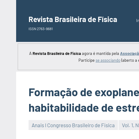
Saltar
para
Revista Brasileira de Física
I
o
ISSN 2763-9681
conteúdo
A
Revista Brasileira de Física
agora é mantida pela
Associação
Participe
se associando
(aberto a 
Formação de exoplane
habitabilidade de estr
Anais I Congresso Brasileiro de Física
Vol. 1, N
Editor