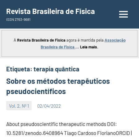
Saltar
Revista Brasileira de Física
para
ISSN 2763-9681
o
conteúdo
A
Revista Brasileira de Física
agora é mantida pela
Associação
Brasileira de Física
...
Leia mais
.
Etiqueta:
terapia quântica
Sobre os métodos terapêuticos
pseudocientíficos
Vol. 2, Nº 1
02/04/2022
Editor
About pseudoscientific therapeutic methods DOI:
10.5281/zenodo.6408964 Tiago Cardoso FlorianoORCID |