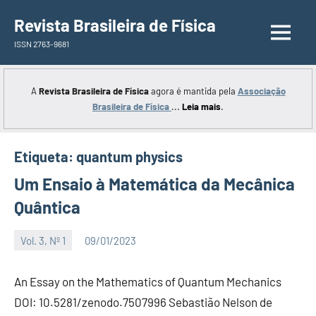
Saltar
Revista Brasileira de Física
para
ISSN 2763-9681
o
conteúdo
A
Revista Brasileira de Física
agora é mantida pela
Associação
Brasileira de Física
...
Leia mais
.
Etiqueta:
quantum physics
Um Ensaio à Matemática da Mecânica
Quântica
Vol. 3, Nº 1
09/01/2023
Editor
An Essay on the Mathematics of Quantum Mechanics
DOI: 10.5281/zenodo.7507996 Sebastião Nelson de