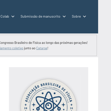
 Colab
Submissão de manuscrito
Sobre
Congresso Brasileiro de Física ao longo das próximas gerações!
iamento coletivo
junto ao
Catarse
!