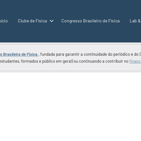
nício
Clube de Física
Congresso Brasileiro de Física
Lab &
 Brasileira de Física
, fundada para garantir a continuidade do periódico e do 
estudantes, formados e público em geral) ou continuando a contribuir no
financ