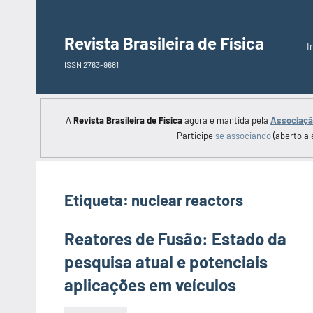
Saltar
para
Revista Brasileira de Física
I
o
ISSN 2763-9681
conteúdo
A
Revista Brasileira de Física
agora é mantida pela
Associação
Participe
se associando
(aberto a 
Etiqueta:
nuclear reactors
Reatores de Fusão: Estado da
pesquisa atual e potenciais
aplicações em veículos