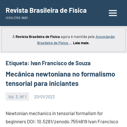
Saltar
Revista Brasileira de Física
para
ISSN 2763-9681
o
conteúdo
A
Revista Brasileira de Física
agora é mantida pela
Associação
Brasileira de Física
...
Leia mais
.
Etiqueta:
Ivan Francisco de Souza
Mecânica newtoniana no formalismo
tensorial para iniciantes
Vol. 3, Nº 1
20/01/2023
Editor
Newtonian mechanics in tensorial formalism for
beginners DOI: 10.5281/zenodo.7554819 Ivan Francisco