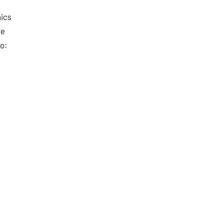
ics
de
mo: