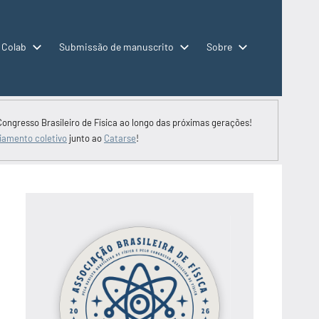
 Colab
Submissão de manuscrito
Sobre
Congresso Brasileiro de Física ao longo das próximas gerações!
iamento coletivo
junto ao
Catarse
!