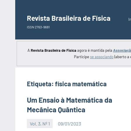
Saltar
para
Revista Brasileira de Física
I
o
ISSN 2763-9681
conteúdo
A
Revista Brasileira de Física
agora é mantida pela
Associação
Participe
se associando
(aberto a 
Etiqueta:
física matemática
Um Ensaio à Matemática da
Mecânica Quântica
Vol. 3, Nº 1
09/01/2023
Editor