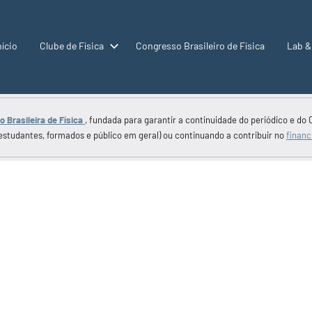
nício
Clube de Física
Congresso Brasileiro de Física
Lab &
 Brasileira de Física
, fundada para garantir a continuidade do periódico e do 
estudantes, formados e público em geral) ou continuando a contribuir no
financ