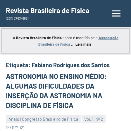
Saltar
Revista Brasileira de Física
para
ISSN 2763-9681
o
conteúdo
A
Revista Brasileira de Física
agora é mantida pela
Associação
Brasileira de Física
...
Leia mais
.
Etiqueta:
Fabiano Rodrigues dos Santos
ASTRONOMIA NO ENSINO MÉDIO:
ALGUMAS DIFICULDADES DA
INSERÇÃO DA ASTRONOMIA NA
DISCIPLINA DE FÍSICA
Anais I Congresso Brasileiro de Física
Vol. 1, Nº 2
Editor
16/11/2021