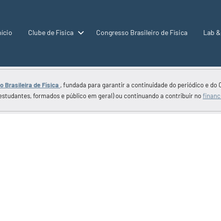
nício
Clube de Física
Congresso Brasileiro de Física
Lab &
 Brasileira de Física
, fundada para garantir a continuidade do periódico e do 
estudantes, formados e público em geral) ou continuando a contribuir no
financ