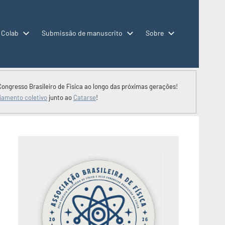
 Colab
Submissão de manuscrito
Sobre
Congresso Brasileiro de Física ao longo das próximas gerações!
iamento coletivo
junto ao
Catarse
!