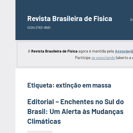
Saltar
para
Revista Brasileira de Física
I
o
ISSN 2763-9681
conteúdo
A
Revista Brasileira de Física
agora é mantida pela
Associação
Participe
se associando
(aberto a 
Etiqueta:
extinção em massa
Editorial – Enchentes no Sul do
Brasil: Um Alerta às Mudanças
Climáticas