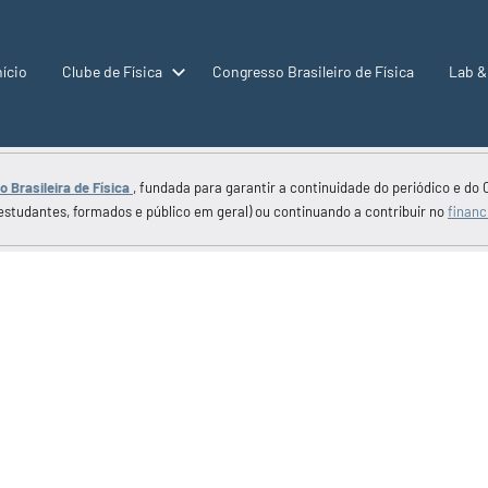
nício
Clube de Física
Congresso Brasileiro de Física
Lab &
 Brasileira de Física
, fundada para garantir a continuidade do periódico e do 
estudantes, formados e público em geral) ou continuando a contribuir no
financ