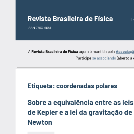
Saltar
para
Revista Brasileira de Física
I
o
ISSN 2763-9681
conteúdo
A
Revista Brasileira de Física
agora é mantida pela
Associação
Participe
se associando
(aberto a 
Etiqueta:
coordenadas polares
Sobre a equivalência entre as leis
de Kepler e a lei da gravitação de
Newton