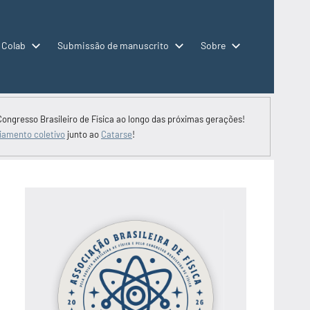
 Colab
Submissão de manuscrito
Sobre
Congresso Brasileiro de Física ao longo das próximas gerações!
iamento coletivo
junto ao
Catarse
!