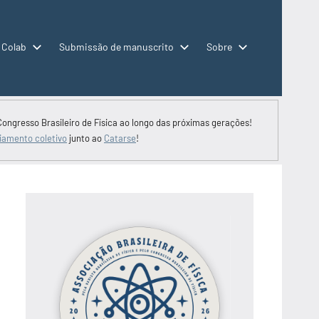
 Colab
Submissão de manuscrito
Sobre
Congresso Brasileiro de Física ao longo das próximas gerações!
iamento coletivo
junto ao
Catarse
!