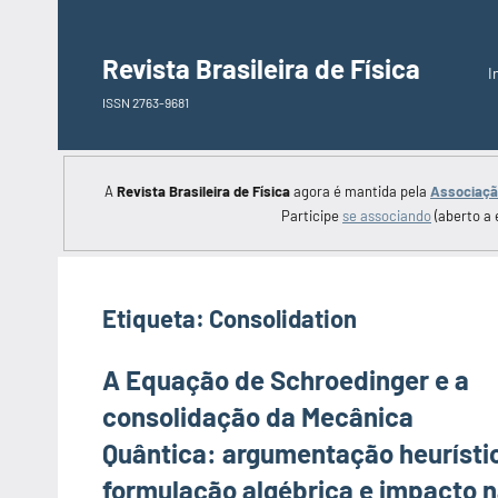
Saltar
para
Revista Brasileira de Física
I
o
ISSN 2763-9681
conteúdo
A
Revista Brasileira de Física
agora é mantida pela
Associação
Participe
se associando
(aberto a 
Etiqueta:
Consolidation
A Equação de Schroedinger e a
consolidação da Mecânica
Quântica: argumentação heurísti
formulação algébrica e impacto 