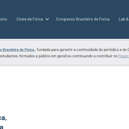
nício
Clube de Física
Congresso Brasileiro de Física
Lab &
 Brasileira de Física
, fundada para garantir a continuidade do periódico e do 
estudantes, formados e público em geral) ou continuando a contribuir no
financ
ca,
na