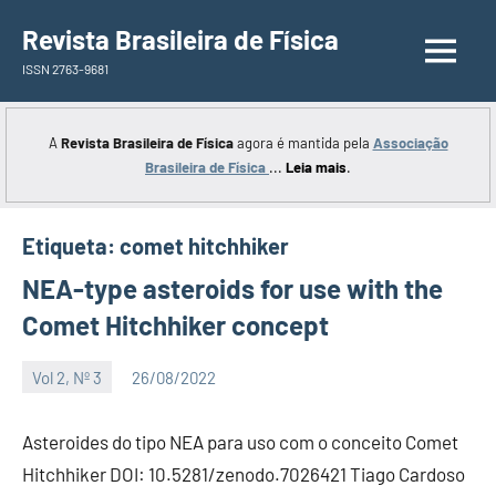
Saltar
Revista Brasileira de Física
para
ISSN 2763-9681
o
conteúdo
A
Revista Brasileira de Física
agora é mantida pela
Associação
Brasileira de Física
...
Leia mais
.
Etiqueta:
comet hitchhiker
NEA-type asteroids for use with the
Comet Hitchhiker concept
Vol 2, Nº 3
26/08/2022
Editor
Asteroides do tipo NEA para uso com o conceito Comet
Hitchhiker DOI: 10.5281/zenodo.7026421 Tiago Cardoso