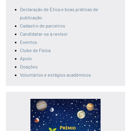
Declaração de Ética e boas práticas de
publicação
Cadastro de parceiros
Candidatar-se à revisor
Eventos
Clube de Física
Apoio
Doações
Voluntários e estágios acadêmicos