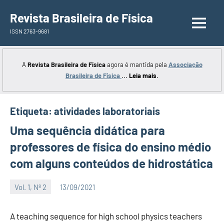
Saltar
Revista Brasileira de Física
para
ISSN 2763-9681
o
conteúdo
A
Revista Brasileira de Física
agora é mantida pela
Associação
Brasileira de Física
...
Leia mais
.
Etiqueta:
atividades laboratoriais
Uma sequência didática para
professores de física do ensino médio
com alguns conteúdos de hidrostática
Vol. 1, Nº 2
13/09/2021
Editor
A teaching sequence for high school physics teachers