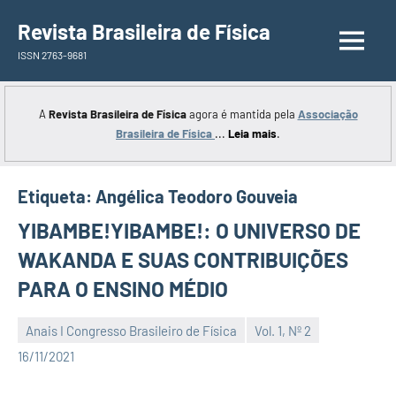
Saltar
Revista Brasileira de Física
para
ISSN 2763-9681
o
conteúdo
A
Revista Brasileira de Física
agora é mantida pela
Associação
Brasileira de Física
...
Leia mais
.
Etiqueta:
Angélica Teodoro Gouveia
YIBAMBE!YIBAMBE!: O UNIVERSO DE
WAKANDA E SUAS CONTRIBUIÇÕES
PARA O ENSINO MÉDIO
Anais I Congresso Brasileiro de Física
Vol. 1, Nº 2
Editor
16/11/2021