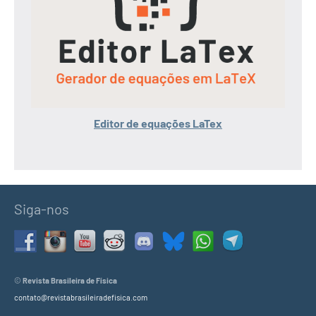
Editor de equações LaTex
Siga-nos
©
Revista Brasileira de Física
contato@revistabrasileiradefisica.com