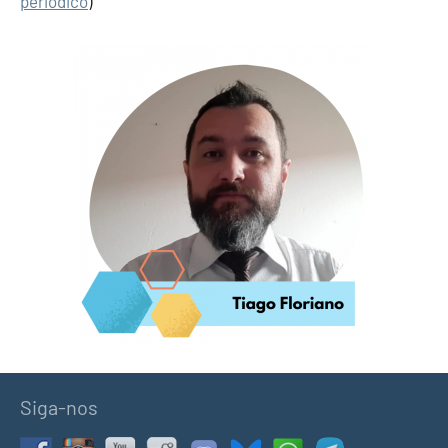
periódico
)
Siga-nos