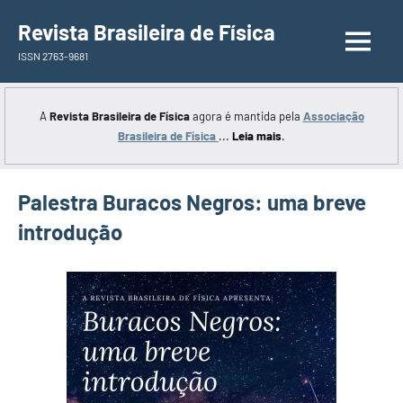
Saltar
Revista Brasileira de Física
para
ISSN 2763-9681
o
conteúdo
A
Revista Brasileira de Física
agora é mantida pela
Associação
Brasileira de Física
...
Leia mais
.
Palestra Buracos Negros: uma breve
introdução