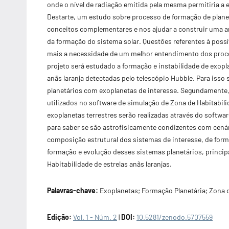
onde o nível de radiação emitida pela mesma permitiria a e
Destarte, um estudo sobre processo de formação de planeta
conceitos complementares e nos ajudar a construir uma am
da formação do sistema solar. Questões referentes à poss
mais a necessidade de um melhor entendimento dos proces
projeto será estudado a formação e instabilidade de exopl
anãs laranja detectadas pelo telescópio Hubble. Para isso
planetários com exoplanetas de interesse. Segundamente, 
utilizados no software de simulação de Zona de Habitabil
exoplanetas terrestres serão realizadas através do softw
para saber se são astrofisicamente condizentes com cenári
composição estrutural dos sistemas de interesse, de form
formação e evolução desses sistemas planetários, princip
Habitabilidade de estrelas anãs laranjas.
Palavras-chave:
Exoplanetas; Formação Planetária; Zona d
Edição:
Vol. 1 - Núm. 2
|
DOI:
10.5281/zenodo.5707559