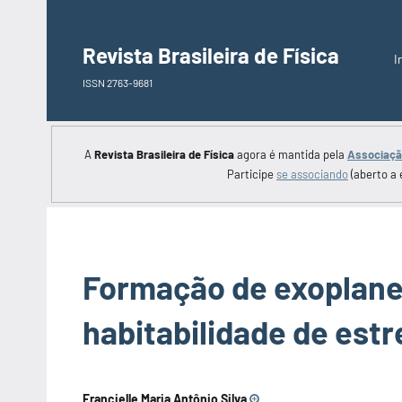
Saltar
para
Revista Brasileira de Física
I
o
ISSN 2763-9681
conteúdo
A
Revista Brasileira de Física
agora é mantida pela
Associação
Participe
se associando
(aberto a 
Formação de exoplane
habitabilidade de estr
Francielle Maria Antônio Silva