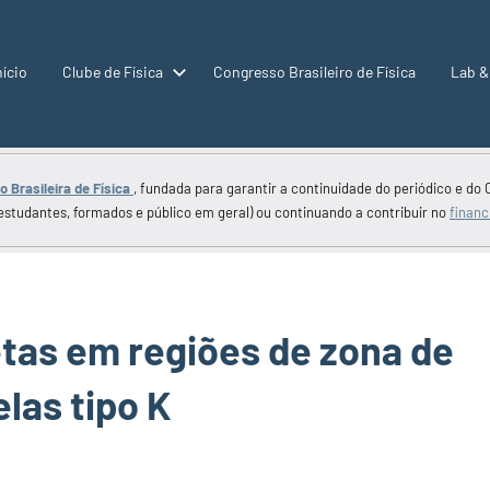
nício
Clube de Física
Congresso Brasileiro de Física
Lab &
 Brasileira de Física
, fundada para garantir a continuidade do periódico e do 
estudantes, formados e público em geral) ou continuando a contribuir no
financ
tas em regiões de zona de
elas tipo K