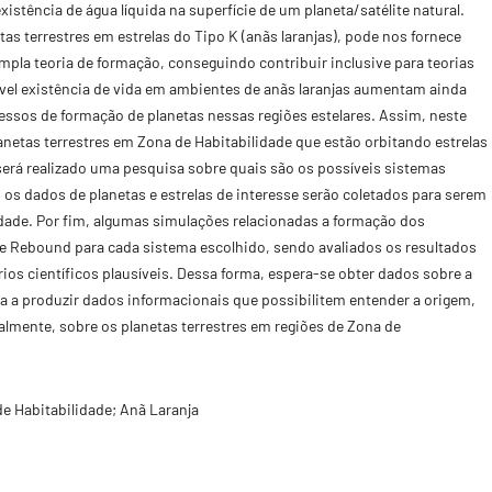
xistência de água líquida na superfície de um planeta/satélite natural.
s terrestres em estrelas do Tipo K (anãs laranjas), pode nos fornece
pla teoria de formação, conseguindo contribuir inclusive para teorias
ível existência de vida em ambientes de anãs laranjas aumentam ainda
sos de formação de planetas nessas regiões estelares. Assim, neste
anetas terrestres em Zona de Habitabilidade que estão orbitando estrelas
 será realizado uma pesquisa sobre quais são os possíveis sistemas
os dados de planetas e estrelas de interesse serão coletados para serem
idade. Por fim, algumas simulações relacionadas a formação dos
are Rebound para cada sistema escolhido, sendo avaliados os resultados
os científicos plausíveis. Dessa forma, espera-se obter dados sobre a
a a produzir dados informacionais que possibilitem entender a origem,
almente, sobre os planetas terrestres em regiões de Zona de
e Habitabilidade; Anã Laranja