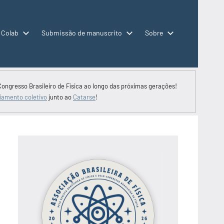
 Colab
Submissão de manuscrito
Sobre
Congresso Brasileiro de Física ao longo das próximas gerações!
iamento coletivo
junto ao
Catarse
!