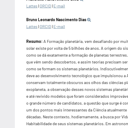
Lattes
|
ORCID
|
E-mail
Bruno Leonardo Nascimento Dias
Lattes
|
ORCID
|
E-mail
Resumo:
A Formação planetária, vem desafiando por mui
solar existe por volta de 5 bilhões de anos. A origem do 
como se dá exatamente a formação de planetas terrestres
que vêm sendo descobertos, e assim teorias precisam ser
como se formam os sistemas planetários. Indiscutivelmen
deve ao desenvolvimento tecnológico que impulsionou a 
conservam totalmente obscuros aos olhos das ciências pla
exoplaneta, a observação desses novos sistemas planetári
e até revivido modelos que foram considerados improváv
o grande número de candidatos, a questão que surge é com
um dos pontos mais interessantes da Ciência atualmente é
décadas. Neste contexto, hodiernamente, a busca por Vida
Habitabilidade de seus sistemas planetários. Em astronom