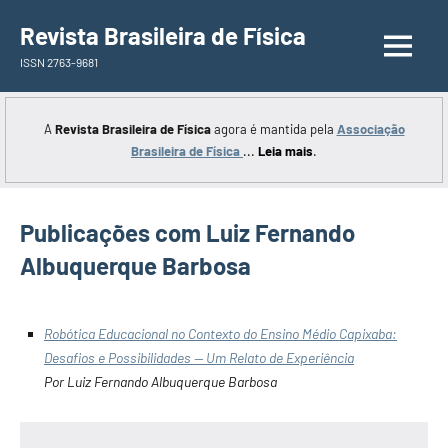
Saltar
Revista Brasileira de Física
para
ISSN 2763-9681
o
conteúdo
A
Revista Brasileira de Física
agora é mantida pela
Associação
Brasileira de Física
...
Leia mais
.
Publicações com Luiz Fernando
Albuquerque Barbosa
Robótica Educacional no Contexto do Ensino Médio Capixaba:
Desafios e Possibilidades — Um Relato de Experiência
Por Luiz Fernando Albuquerque Barbosa