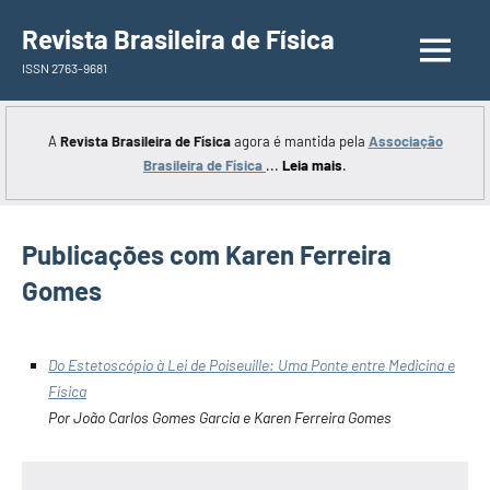
Saltar
Revista Brasileira de Física
para
ISSN 2763-9681
o
conteúdo
A
Revista Brasileira de Física
agora é mantida pela
Associação
Brasileira de Física
...
Leia mais
.
Publicações com Karen Ferreira
Gomes
Do Estetoscópio à Lei de Poiseuille: Uma Ponte entre Medicina e
Física
Por João Carlos Gomes Garcia e Karen Ferreira Gomes